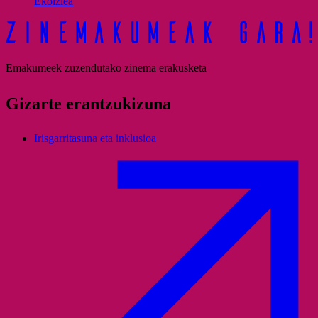
Ekoizlea
Emakumeek zuzendutako zinema erakusketa
Gizarte erantzukizuna
Irisgarritasuna eta inklusioa