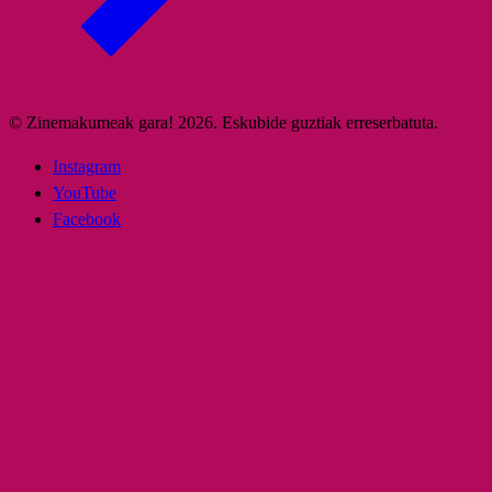
© Zinemakumeak gara! 2026. Eskubide guztiak erreserbatuta.
Instagram
YouTube
Facebook