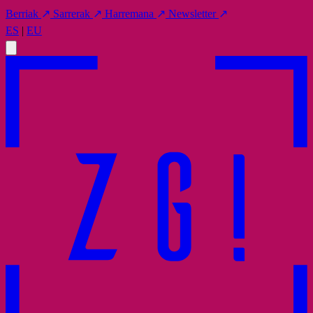
Berriak
↗
Sarrerak
↗
Harremana
↗
Newsletter
↗
ES
|
EU