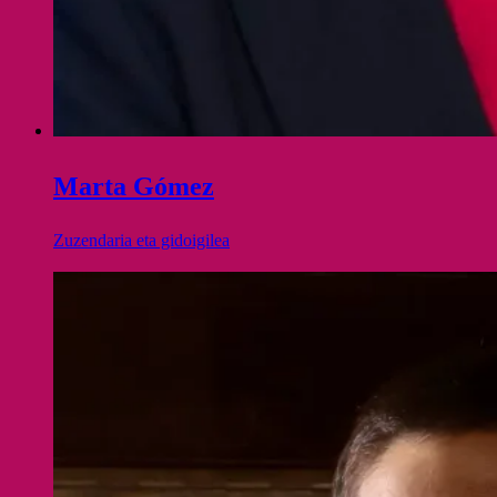
Marta Gómez
Zuzendaria eta gidoigilea