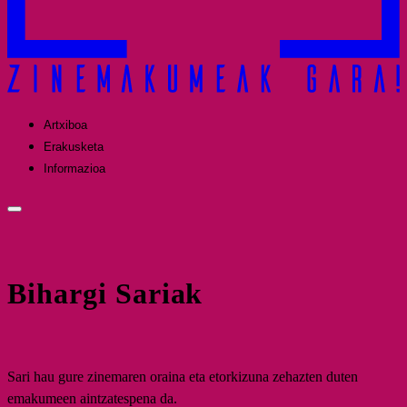
Artxiboa
Erakusketa
Informazioa
Bihargi Sariak
Sari hau gure zinemaren oraina eta etorkizuna zehazten duten
emakumeen aintzatespena da.