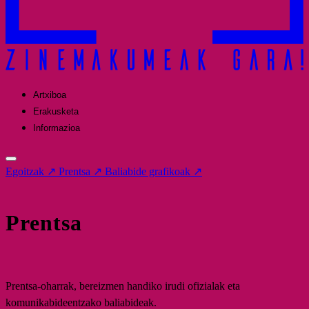
Artxiboa
Erakusketa
Informazioa
Egoitzak
↗
Prentsa
↗
Baliabide grafikoak
↗
Prentsa
Prentsa-oharrak, bereizmen handiko irudi ofizialak eta
komunikabideentzako baliabideak.