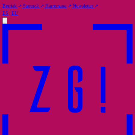
Berriak
↗
Sarrerak
↗
Harremana
↗
Newsletter
↗
ES
|
EU