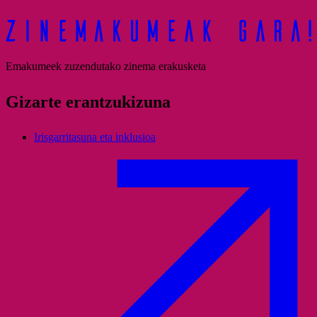
Emakumeek zuzendutako zinema erakusketa
Gizarte erantzukizuna
Irisgarritasuna eta inklusioa