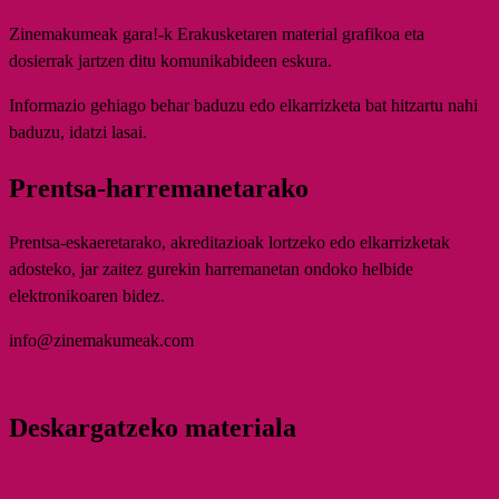
Zinemakumeak gara!-k Erakusketaren material grafikoa eta
dosierrak jartzen ditu komunikabideen eskura.
Informazio gehiago behar baduzu edo elkarrizketa bat hitzartu nahi
baduzu, idatzi lasai.
Prentsa-harremanetarako
Prentsa-eskaeretarako, akreditazioak lortzeko edo elkarrizketak
adosteko, jar zaitez gurekin harremanetan ondoko helbide
elektronikoaren bidez.
info@zinemakumeak.com
Deskargatzeko materiala