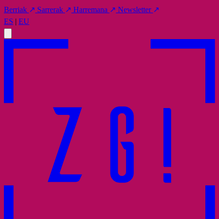
Berriak
↗
Sarrerak
↗
Harremana
↗
Newsletter
↗
ES
|
EU