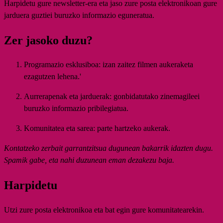
Harpidetu gure newsletter-era eta jaso zure posta elektronikoan gure
jarduera guztiei buruzko informazio eguneratua.
Zer jasoko duzu?
Programazio esklusiboa:
izan zaitez filmen aukeraketa
ezagutzen lehena.'
Aurrerapenak eta jarduerak:
gonbidatutako zinemagileei
buruzko informazio pribilegiatua.
Komunitatea eta sarea:
parte hartzeko aukerak.
Kontatzeko zerbait garrantzitsua dugunean bakarrik idazten dugu.
Spamik gabe, eta nahi duzunean eman dezakezu baja.
Harpidetu
Utzi zure posta elektronikoa eta bat egin gure komunitatearekin.