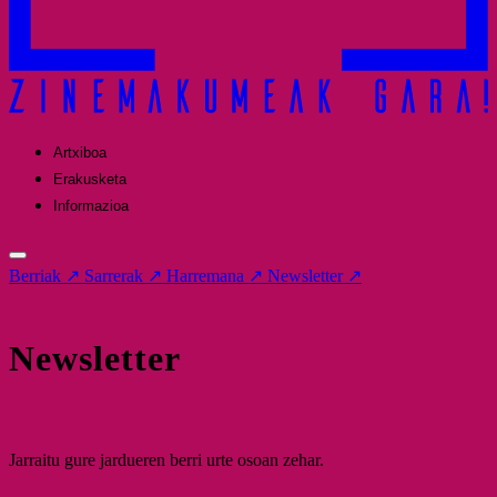
Artxiboa
Erakusketa
Informazioa
Berriak
↗
Sarrerak
↗
Harremana
↗
Newsletter
↗
Newsletter
Jarraitu gure jardueren berri urte osoan zehar.