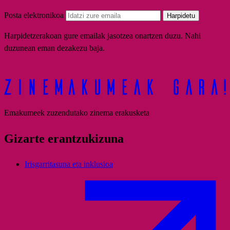
Posta elektronikoa
Harpidetu
Harpidetzerakoan gure emailak jasotzea onartzen duzu. Nahi
duzunean eman dezakezu baja.
Emakumeek zuzendutako zinema erakusketa
Gizarte erantzukizuna
Irisgarritasuna eta inklusioa