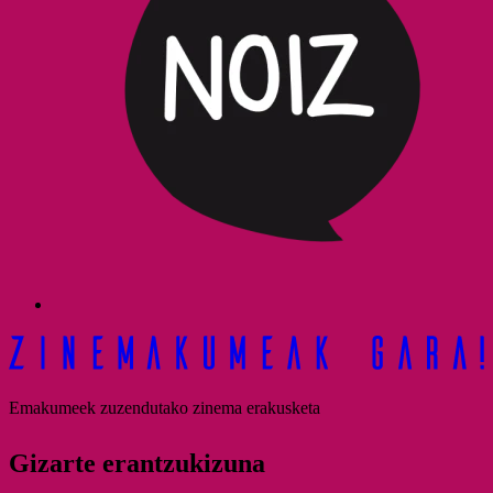
Emakumeek zuzendutako zinema erakusketa
Gizarte erantzukizuna