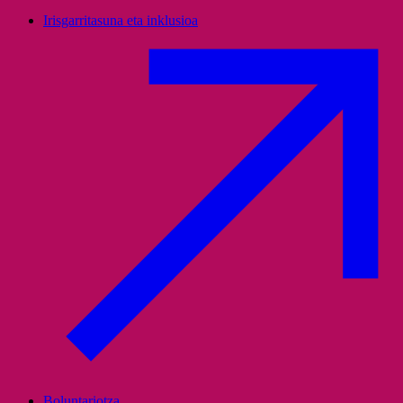
Irisgarritasuna eta inklusioa
Boluntariotza