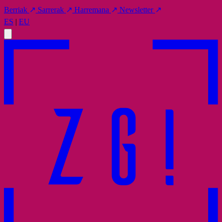
Berriak
↗
Sarrerak
↗
Harremana
↗
Newsletter
↗
ES
|
EU