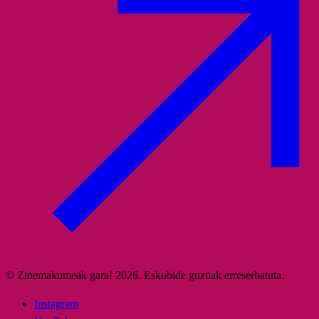
© Zinemakumeak gara! 2026. Eskubide guztiak erreserbatuta.
Instagram