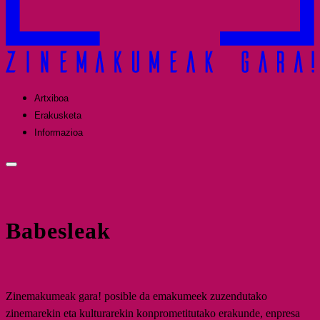
Artxiboa
Erakusketa
Informazioa
Babesleak
Zinemakumeak gara! posible da emakumeek zuzendutako
zinemarekin eta kulturarekin konprometitutako erakunde, enpresa