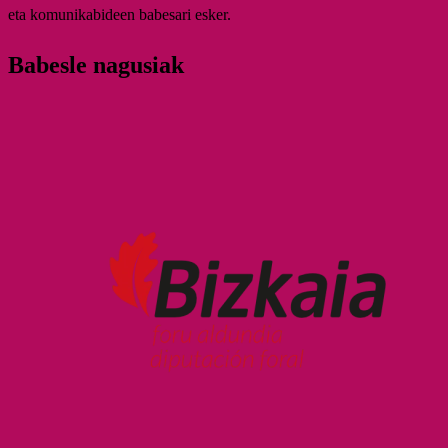
eta komunikabideen babesari esker.
Babesle nagusiak