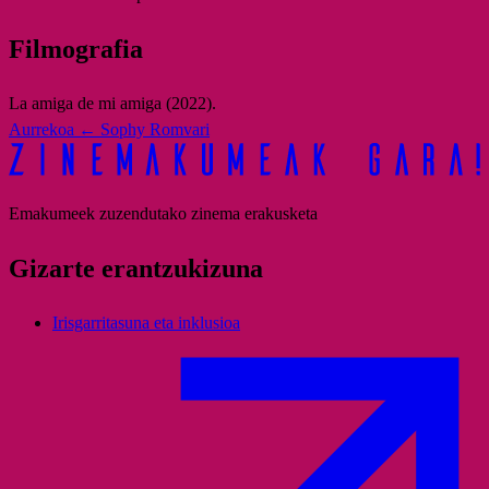
Filmografia
La amiga de mi amiga (2022).
Aurrekoa
← Sophy Romvari
Emakumeek zuzendutako zinema erakusketa
Gizarte erantzukizuna
Irisgarritasuna eta inklusioa