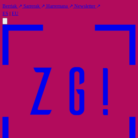
Berriak
↗
Sarrerak
↗
Harremana
↗
Newsletter
↗
ES
|
EU