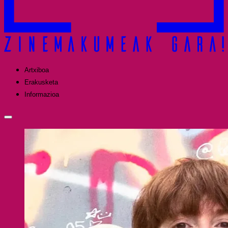
Artxiboa
Erakusketa
Informazioa