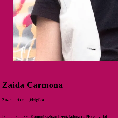
Zaida Carmona
Zuzendaria eta gidoigilea
Ikus-entzunezko Komunikazioan lizentziaduna (UPF) eta gidoi-