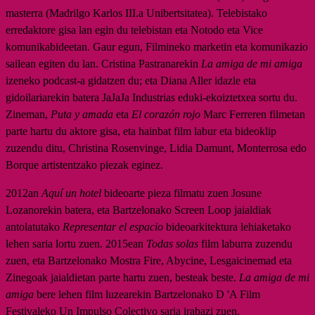
masterra (Madrilgo Karlos III.a Unibertsitatea). Telebistako
erredaktore gisa lan egin du telebistan eta Notodo eta Vice
komunikabideetan. Gaur egun, Filmineko marketin eta komunikazio
sailean egiten du lan. Cristina Pastranarekin
La amiga de mi amiga
izeneko podcast-a gidatzen du; eta Diana Aller idazle eta
gidoilariarekin batera JaJaJa Industrias eduki-ekoiztetxea sortu du.
Zineman,
Puta y amada
eta
El corazón rojo
Marc Ferreren filmetan
parte hartu du aktore gisa, eta hainbat film labur eta bideoklip
zuzendu ditu, Christina Rosenvinge, Lidia Damunt, Monterrosa edo
Borque artistentzako piezak eginez.
2012an
Aquí un hotel
bideoarte pieza filmatu zuen Josune
Lozanorekin batera, eta Bartzelonako Screen Loop jaialdiak
antolatutako
Representar el espacio
bideoarkitektura lehiaketako
lehen saria lortu zuen. 2015ean
Todas solas
film laburra zuzendu
zuen, eta Bartzelonako Mostra Fire, Abycine, Lesgaicinemad eta
Zinegoak jaialdietan parte hartu zuen, besteak beste.
La amiga de mi
amiga
bere lehen film luzearekin Bartzelonako D 'A Film
Festivaleko Un Impulso Colectivo saria irabazi zuen.