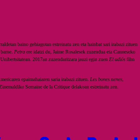
raldetan baino gehiagotan estreinatu zen eta hainbat sari irabazi zituen
 barne.
Petra
ere idatzi du, Jaime Rosalesek zuzendua eta Canneseko
Unibertsitatean. 2017an zuzendaritzara jauzi egin zuen
El adiós
film
mericaren epaimahaiaren saria irabazi zituen.
Les bones nenes
,
Zinemaldiko Semaine de la Critique delakoan estreinatu zen.