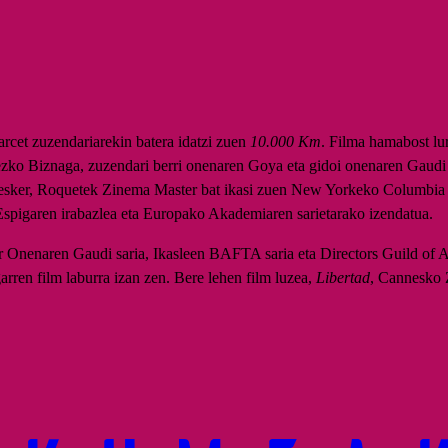
rcet zuzendariarekin batera idatzi zuen
10.000 Km
. Filma hamabost lur
zko Biznaga, zuzendari berri onenaren Goya eta gidoi onenaren Gaudi
i esker, Roquetek Zinema Master bat ikasi zuen New Yorkeko Columbia 
spigaren irabazlea eta Europako Akademiaren sarietarako izendatua.
r Onenaren Gaudi saria, Ikasleen BAFTA saria eta Directors Guild of A
arren film laburra izan zen. Bere lehen film luzea,
Libertad
, Cannesko 