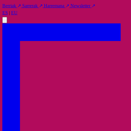
Berriak
↗
Sarrerak
↗
Harremana
↗
Newsletter
↗
ES
|
EU