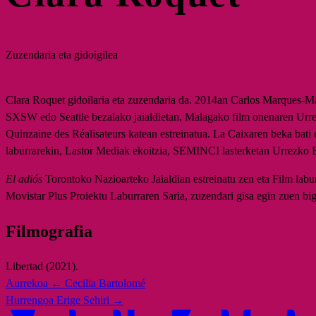
Zuzendaria eta gidoigilea
Clara Roquet gidoilaria eta zuzendaria da. 2014an Carlos Marques-Ma
SXSW edo Seattle bezalako jaialdietan, Malagako film onenaren Urre
Quinzaine des Réalisateurs katean estreinatua. La Caixaren beka bat
laburrarekin, Lastor Mediak ekoitzia, SEMINCI lasterketan Urrezko E
El adiós
Torontoko Nazioarteko Jaialdian estreinatu zen eta Film labu
Movistar Plus Proiektu Laburraren Saria, zuzendari gisa egin zuen big
Filmografia
Libertad (2021).
Aurrekoa
← Cecilia Bartolomé
Hurrengoa
Erige Sehiri →