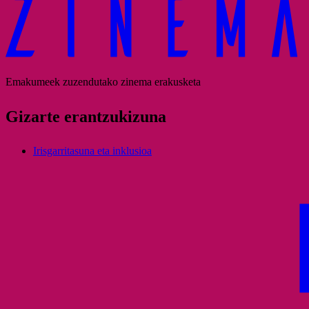
Emakumeek zuzendutako zinema erakusketa
Gizarte erantzukizuna
Irisgarritasuna eta inklusioa