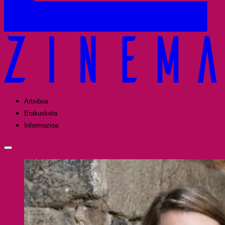
Artxiboa
Erakusketa
Informazioa