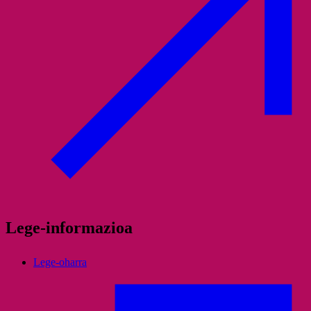
Lege-informazioa
Lege-oharra