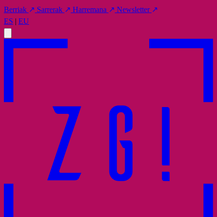
Berriak
↗
Sarrerak
↗
Harremana
↗
Newsletter
↗
ES
|
EU