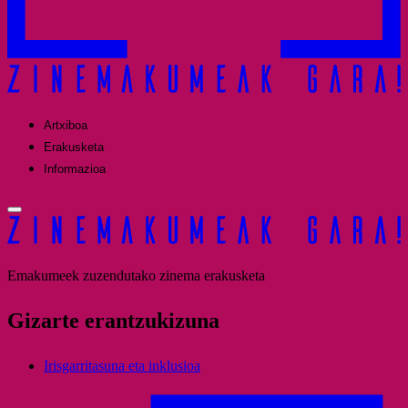
Artxiboa
Erakusketa
Informazioa
Emakumeek zuzendutako zinema erakusketa
Gizarte erantzukizuna
Irisgarritasuna eta inklusioa