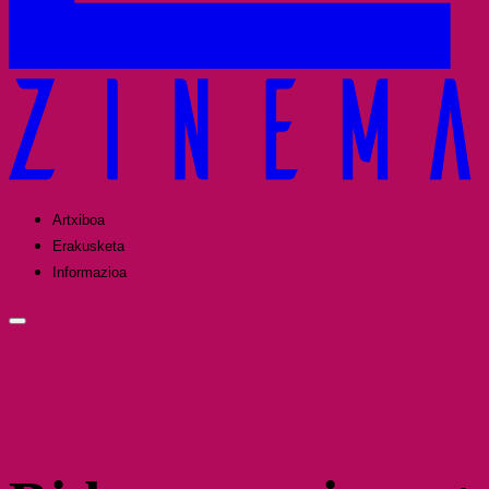
Artxiboa
Erakusketa
Informazioa