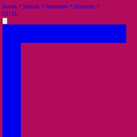
Berriak
↗
Sarrerak
↗
Harremana
↗
Newsletter
↗
ES
|
EU