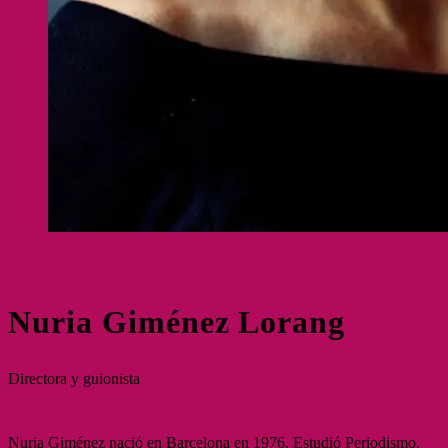
Nuria Giménez Lorang
Directora y guionista
Nuria Giménez nació en Barcelona en 1976. Estudió Periodismo,