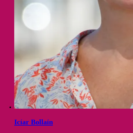
Icíar Bollaín