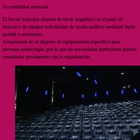
Accesibilidad sensorial
El Social Antzokia dispone de bucle magnético en el patio de
butacas y de equipos individuales de ayuda auditiva mediante bucle
portátil o auriculares.
Actualmente no se dispone de equipamiento específico para
personas sordociegas, por lo que las necesidades particulares podrán
consultarse previamente con la organización.