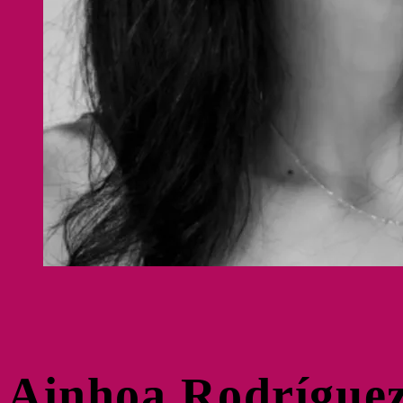
Ainhoa Rodrígue