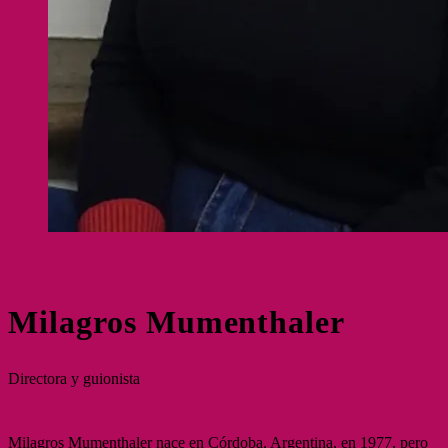
Milagros Mumenthaler
Directora y guionista
Milagros Mumenthaler nace en Córdoba, Argentina, en 1977, pero