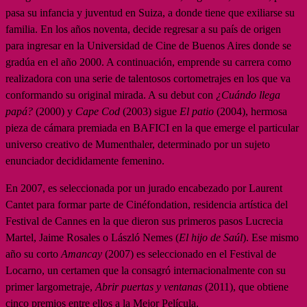
pasa su infancia y juventud en Suiza, a donde tiene que exiliarse su
familia. En los años noventa, decide regresar a su país de origen
para ingresar en la Universidad de Cine de Buenos Aires donde se
gradúa en el año 2000. A continuación, emprende su carrera como
realizadora con una serie de talentosos cortometrajes en los que va
conformando su original mirada. A su debut con
¿Cuándo llega
papá?
(2000) y
Cape Cod
(2003) sigue
El patio
(2004), hermosa
pieza de cámara premiada en BAFICI en la que emerge el particular
universo creativo de Mumenthaler, determinado por un sujeto
enunciador decididamente femenino.
En 2007, es seleccionada por un jurado encabezado por Laurent
Cantet para formar parte de Cinéfondation, residencia artística del
Festival de Cannes en la que dieron sus primeros pasos Lucrecia
Martel, Jaime Rosales o László Nemes (
El hijo de Saúl
). Ese mismo
año su corto
Amancay
(2007) es seleccionado en el Festival de
Locarno, un certamen que la consagró internacionalmente con su
primer largometraje,
Abrir puertas y ventanas
(2011), que obtiene
cinco premios entre ellos a la Mejor Película.