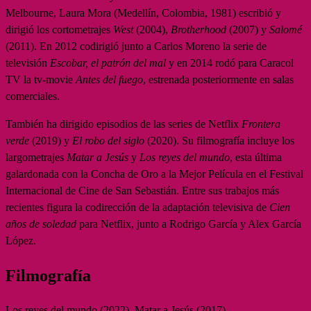
Melbourne, Laura Mora (Medellín, Colombia, 1981) escribió y
dirigió los cortometrajes
West
(2004),
Brotherhood
(2007) y
Salomé
(2011). En 2012 codirigió junto a Carlos Moreno la serie de
televisión
Escobar, el patrón del mal
y en 2014 rodó para Caracol
TV la tv-movie
Antes del fuego
, estrenada posteriormente en salas
comerciales.
También ha dirigido episodios de las series de Netflix
Frontera
verde
(2019) y
El robo del siglo
(2020). Su filmografía incluye los
largometrajes
Matar a Jesús
y
Los reyes del mundo
, esta última
galardonada con la Concha de Oro a la Mejor Película en el Festival
Internacional de Cine de San Sebastián. Entre sus trabajos más
recientes figura la codirección de la adaptación televisiva de
Cien
años de soledad
para Netflix, junto a Rodrigo García y Alex García
López.
Filmografía
Los reyes del mundo (2022), Matar a Jesús (2017).